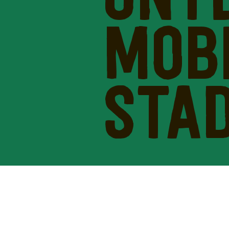
UNT
MOB
STA