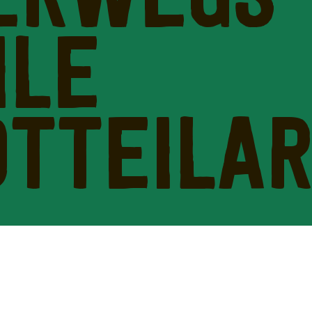
ERWEGS 
ILE
DTTEILAR